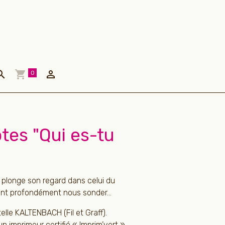
0
tes "Qui es-tu
on plonge son regard dans celui du
ient profondément nous sonder...
telle KALTENBACH (Fil et Graff).
n imprimeur certifié « Imprim’vert ».